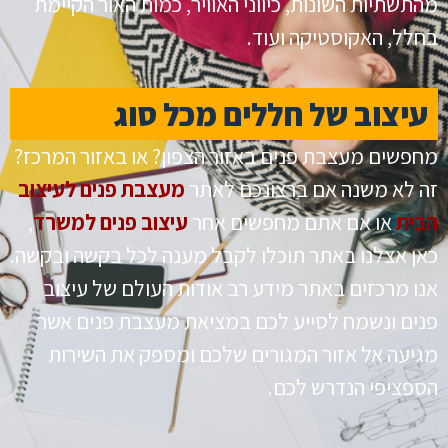
מהתשתיות השונות, כיווני האוויר, כמות האור הקיימת
בחלל, האקוסטיקה ועוד.
עיצוב של חללים מכל סוג
מחפשים מעצבת פנים באזור הצפון? או באזור המרכז?
זה לא משנה אם ברצונכם לאתר
מעצבת פנים לעיצוב
הבית
או אם אתם מחפשים אחר
עיצוב פנים למשרד
,
כאן אצלנו באתר תוכלו לקבל מענה לכל בקשה ובקשה.
אנו מרכזים באתר מידע רב אודות העולם של עיצוב
פנים ונשמח לסייע לכם במציאת מעצבת פנים אשר
מגיעה אל אזור המגורים שלכם ומספק את השירות
הספציפי הנדרש לכם.